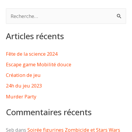
R
e
c
Articles récents
h
e
Fête de la science 2024
r
Escape game Mobilité douce
c
Création de jeu
h
24h du jeu 2023
e
Murder Party
r
Commentaires récents
:
Seb
dans
Soirée figurines Zombicide et Stars Wars